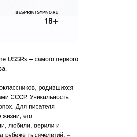
the USSR» – самого первого
ва.
ноклассников, родившихся
нами СССР. Уникальность
 эпох. Для писателя
 жизни, его
и, любили, верили и
а рубеже тысячелетий, –