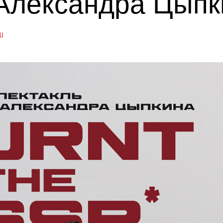
 Александра Цыпк
Ш