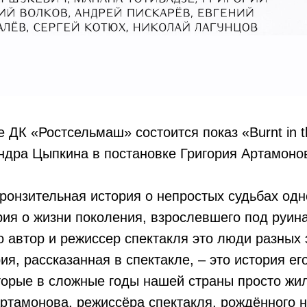
не ДК «Ростсельмаш» состоится показ «Burnt in 
ндра Цыпкина в постановке Григория Артамоно
 пронзительная история о непростых судьбах од
ория о жизни поколения, взрослевшего под руи
то автор и режиссер спектакля это люди разных
я, рассказанная в спектакле, – это история его
торые в сложные годы нашей страны просто жил
ртамонова, режиссёра спектакля, рождённого н