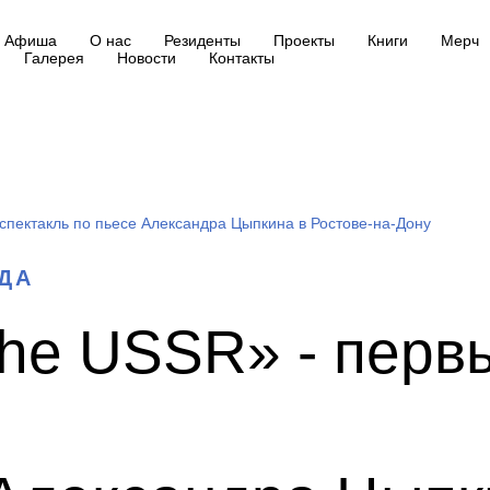
Афиша
О нас
Резиденты
Проекты
Книги
Мерч
Галерея
Новости
Контакты
 спектакль по пьесе Александра Цыпкина в Ростове-на-Дону
ОДА
 the USSR» - перв