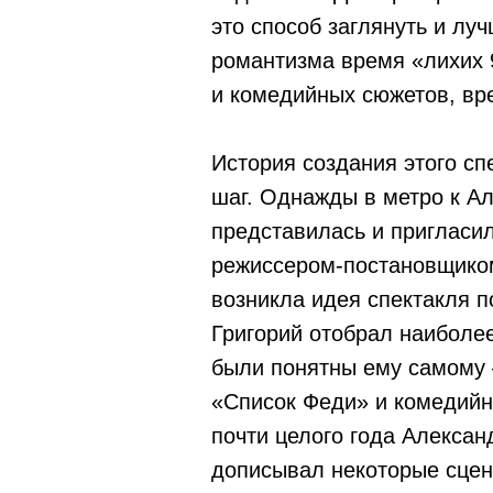
это способ заглянуть и лу
романтизма время «лихих 9
и комедийных сюжетов, вр
История создания этого сп
шаг. Однажды в метро к А
представилась и пригласил
режиссером-постановщиком
возникла идея спектакля 
Григорий отобрал наиболе
были понятны ему самому 
«Список Феди» и комедийн
почти целого года Алексан
дописывал некоторые сцены