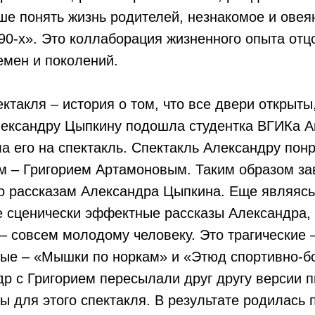
чше понять жизнь родителей, незнакомое и ове
0-х». Это коллаборация жизненного опыта отцо
емен и поколений.
ектакля – история о том, что все двери открыты
лександру Цыпкину подошла студентка ВГИКа А
а его на спектакль. Спектакль Александру пон
 – Григорием Артамоновым. Таким образом за
по рассказам Александра Цыпкина. Еще являясь
е сценически эффектные рассказы Александра, 
– совсем молодому человеку. Это трагические 
ые – «Мышки по норкам» и «Этюд спортивно-б
др с Григорием пересылали друг другу версии 
 для этого спектакля. В результате родилась п