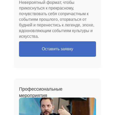
Невероятный формат, чтобы
Специальные проекты
прикоснуться к прекрасному,
почувствовать себя сопричастным к
Решения для B2B
событиям прошлого, оторваться от
Мерч
будней и перенестись к легенде, эпохе,
вдохновляющим событиям культуры и
Книги
искусства.
ДОКУМЕНТЫ
Оставить заявку
Технические материалы
Политика конфиденциальности
Все права защищены, 2025
©
Профессиональные
ИП Приц А.П.
мероприятия
ИНН 781302163846
ОГРНИП 319774600498570