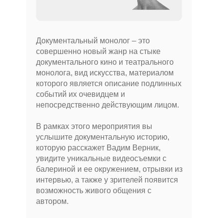
МЕНЮ
Главная
Новости
Документальный монолог – это
совершенно новый жанр на стыке
О проекте
СМИ о нас
документального кино и театрального
монолога, вид искусства, материалом
Афиша
Видео
которого является описание подлинных
событий их очевидцем и
Вакансии
Фото
непосредственно действующим лицом.
Команда
В рамках этого мероприятия вы
Резиденты
услышите документальную историю,
которую расскажет Вадим Верник,
ПРОЕКТЫ
увидите уникальные видеосъемки с
балериной и ее окружением, отрывки из
Фестиваль Короткой
интервью, а также у зрителей появится
Новой прозы
возможность живого общения с
автором.
Спектакли