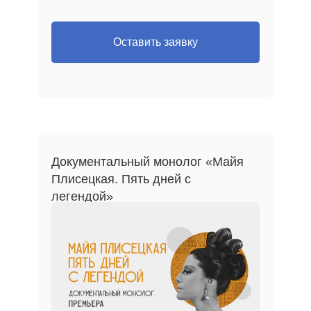
Оставить заявку
Документальный монолог «Майя
Плисецкая. Пять дней с
легендой»
ПО ВОПРОСАМ
СОТРУДНИЧЕСТВА
И ДЛЯ КОРПОРАТИВНЫХ
+7 980 410-01-82
КЛИЕНТОВ
pr@besprintsypno.ru