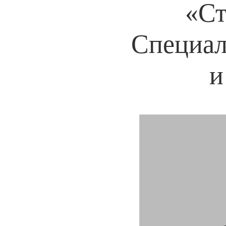
«Ст
Специал
и