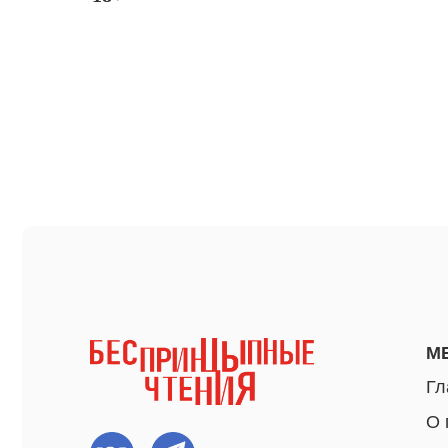
МЕНЮ
Главная
О проект
Команда
Ваканси
Афиша
Резиден
Новости
Все права защищены, 2025
©
СМИ о н
ИП Приц А.П.
Видео
ИНН 781302163846
Фото
ОГРНИП 319774600498570