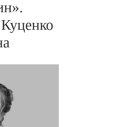
ин».
 Куценко
на