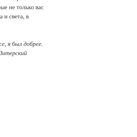
ые не только вас
 и света, в
, я был добрее.
 Питерский