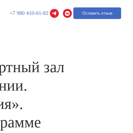
+7 980 410-01-82
Оставить отзыв
ртный зал
нии.
я».
грамме