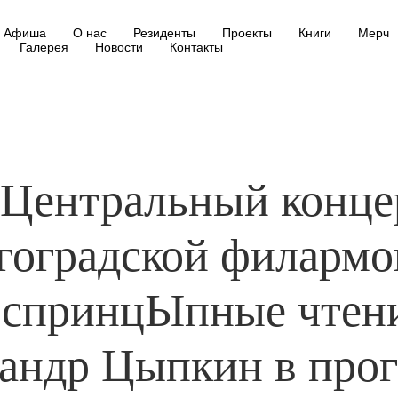
Афиша
О нас
Резиденты
Проекты
Книги
Мерч
Галерея
Новости
Контакты
. Центральный конце
гоградской филармо
еспринцЫпные чтени
андр Цыпкин в про