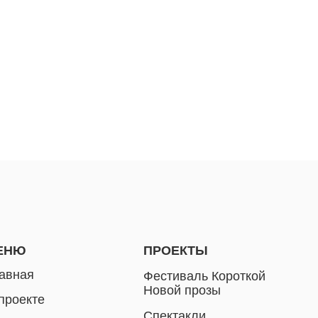
ПРОЕКТЫ
ПО ВОП
СОТРУД
Фестиваль Короткой
И ДЛЯ К
Новой прозы
pr@bespri
е
КЛИЕНТ
Спектакли
+7 980 41
Специальные проекты
и
Решения для B2B
Мерч
ты
Книги
ас
ДОКУМЕНТЫ
Технические материалы
Политика конфиденциальности