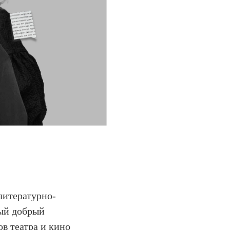
литературно-
ый добрый
в театра и кино