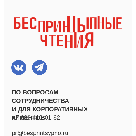
О проекте
СМИ о нас
Афиша
Видео
Вакансии
Фото
Команда
Резиденты
ПРОЕКТЫ
Фестиваль Короткой
Новой прозы
Спектакли
Специальные проекты
Решения для B2B