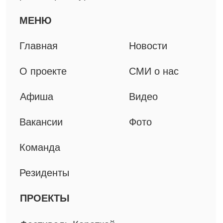
Мерч
Книги
ДОКУМЕНТЫ
Технические материалы
Политика конфиденциальности
Все права защищены, 2025
©
ИП Приц А.П.
ИНН 781302163846
ОГРНИП 319774600498570