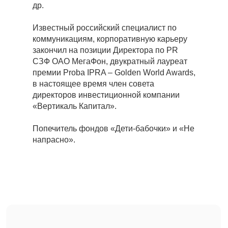
др.
Известный российский специалист по
коммуникациям, корпоративную карьеру
закончил на позиции Директора по PR
СЗФ ОАО МегаФон, двукратный лауреат
премии Proba IPRA – Golden World Awards,
в настоящее время член совета
директоров инвестиционной компании
«Вертикаль Капитал».
Попечитель фондов «Дети-бабочки» и «Не
ПО ВОПРОСАМ
напрасно».
СОТРУДНИЧЕСТВА
И ДЛЯ КОРПОРАТИВНЫХ
+7 980 410-01-82
КЛИЕНТОВ
pr@besprintsypno.ru
МЕНЮ
Главная
Новости