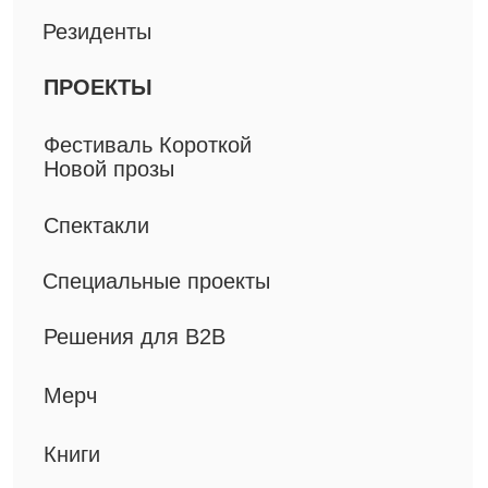
ИП Приц А.П.
ИНН 781302163846
ОГРНИП 319774600498570