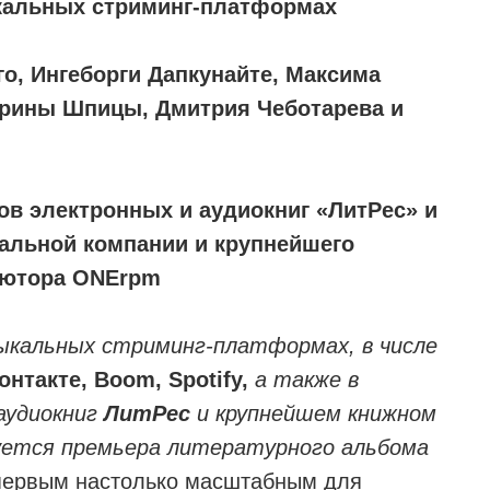
ыкальных стриминг-платформах
го, Ингеборги Дапкунайте, Максима
терины Шпицы, Дмитрия Чеботарева и
в электронных и аудиокниг «ЛитРес» и
кальной компании и крупнейшего
ьютора ONErpm
зыкальных стриминг-платформах, в числе
онтакте, Boom, Spotify,
а также в
аудиокниг
ЛитРес
и крупнейшем книжном
уется премьера литературного альбома
т первым настолько масштабным для