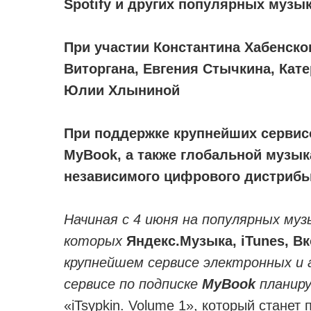
Spotify и других популярных муз
При участии Константина Хабенско
Виторгана, Евгения Стычкина, Ка
Юлии Хлыниной
При поддержке крупнейших сервисо
MyBook, а также глобальной музы
независимого цифрового дистриб
Начиная с 4 июня на популярных му
которых
Яндекс.Музыка, iTunes, Вк
крупнейшем сервисе электронных и 
сервисе по подписке
MyBook
планир
«iTsypkin. Volume 1», который стане