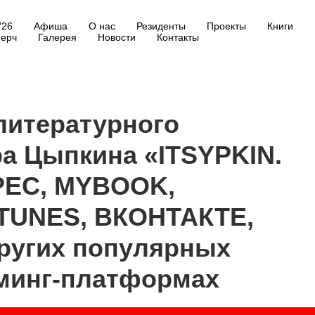
'26
Афиша
О нас
Резиденты
Проекты
Книги
ерч
Галерея
Новости
Контакты
литературного
а Цыпкина «ITSYPKIN.
РЕС, MYBOOK,
TUNES, ВКОНТАКТЕ,
ругих популярных
минг-платформах