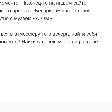
 момента! Наконец-то на нашем сайте
вого проекта «БеспринцЫпные чтения.
стно с музеем «АТОМ».
ться в атмосферу того вечера, найти себя
 моменты! Найти галерею можно в разделе
ПРОЕКТЫ
ПО ВОП
СОТРУД
Фестиваль Короткой
И ДЛЯ К
Новой прозы
pr@bespri
е
КЛИЕНТ
Спектакли
+7 980 41
Специальные проекты