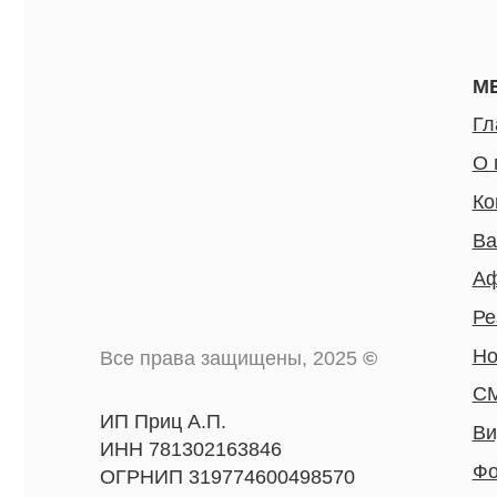
Ваканси
Афиша
Резиден
Новости
Все права защищены, 2025
©
СМИ о н
ИП Приц А.П.
Видео
ИНН 781302163846
Фото
ОГРНИП 319774600498570