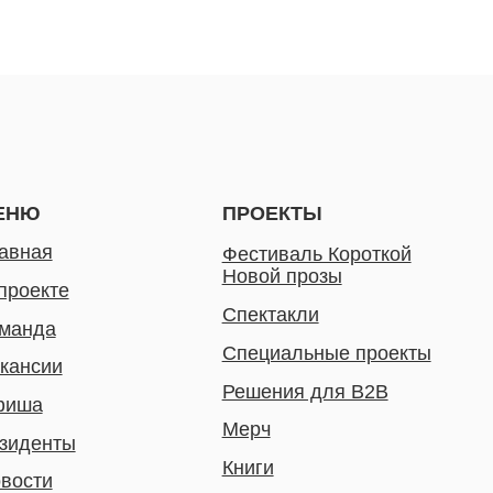
ПРОЕКТЫ
ПО ВОП
СОТРУД
Фестиваль Короткой
И ДЛЯ К
Новой прозы
pr@bespri
е
КЛИЕНТ
Спектакли
+7 980 41
Специальные проекты
и
Решения для B2B
Мерч
ты
Книги
ас
ДОКУМЕНТЫ
Технические материалы
Политика конфиденциальности