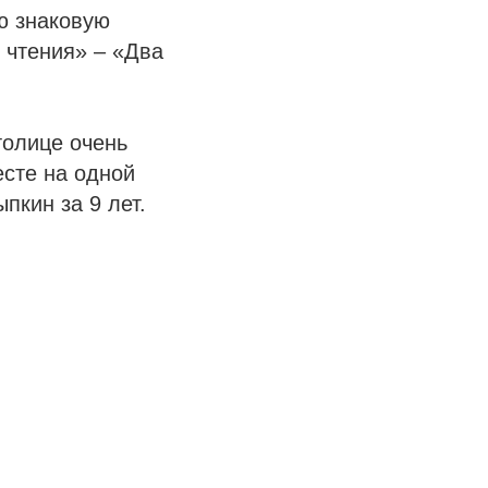
ю знаковую
 чтения» – «Два
толице очень
есте на одной
пкин за 9 лет.