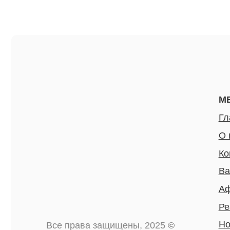
МЕНЮ
Главная
О проект
Команда
Ваканси
Афиша
Резиден
Новости
Все права защищены, 2025
©
СМИ о н
ИП Приц А.П.
Видео
ИНН 781302163846
Фото
ОГРНИП 319774600498570