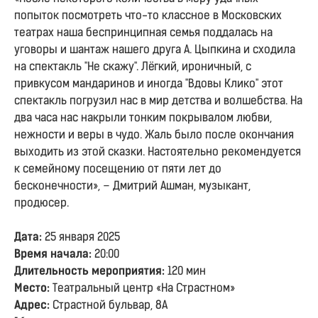
попыток посмотреть что-то классное в Московских
театрах наша беспринципная семья поддалась на
уговоры и шантаж нашего друга А. Цыпкина и сходила
на спектакль "Не скажу". Лёгкий, ироничный, с
привкусом мандаринов и иногда "Вдовы Клико" этот
спектакль погрузил нас в мир детства и волшебства. На
два часа нас накрыли тонким покрывалом любви,
нежности и веры в чудо. Жаль было после окончания
выходить из этой сказки. Настоятельно рекомендуется
к семейному посещению от пяти лет до
бесконечности», – Дмитрий Ашман, музыкант,
продюсер.
ПО ВОПРОСАМ СОТРУДНИЧЕСТВА
Дата:
25 января 2025
И ДЛЯ КОРПОРАТИВНЫХ КЛИЕНТОВ
Время начала:
20:00
Длительность мероприятия:
120 мин
+7 980 410-01-82
Место:
Театральный центр «На Страстном»
Адрес:
Страстной бульвар, 8А
pr@besprintsypno.ru