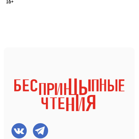
16+
МЕНЮ
Главная
Новости
О проекте
СМИ о нас
Афиша
Видео
Вакансии
Фото
Команда
Резиденты
ПРОЕКТЫ
Фестиваль Короткой
Новой прозы
Спектакли