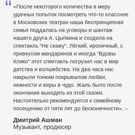
“
«После некоторого количества в меру
удачных попыток посмотреть что-то классное
в Московских театрах наша беспринципная
семья поддалась на уговоры и шантаж
нашего друга А. Цыпкина и сходила на
спектакль "Не скажу". Лёгкий, ироничный, с
привкусом мандаринов и иногда "Вдовы
Клико" этот спектакль погрузил нас в мир
детства и волшебства. На два часа нас
накрыли тонким покрывалом любви,
ПО ВОПРОСАМ
нежности и веры в чудо. Жаль было после
СОТРУДНИЧЕСТВА
окончания выходить из этой сказки.
И ДЛЯ КОРПОРАТИВНЫХ
Настоятельно рекомендуется к семейному
+7 980 410-01-82
КЛИЕНТОВ
посещению от пяти лет до бесконечности», –
pr@besprintsypno.ru
Дмитрий Ашман
Музыкант, продюсер
МЕНЮ