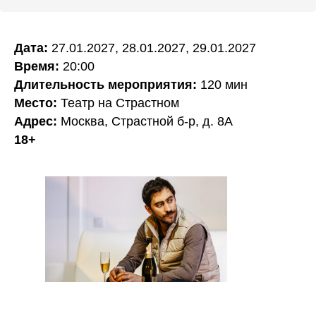
Главная
Новости
О проекте
СМИ о нас
Дата:
27.01.2027, 28.01.2027, 29.01.2027
Время:
20:00
Афиша
Видео
Длительность мероприятия:
120 мин
Вакансии
Фото
Место:
Театр на Страстном
Адрес:
Москва, Страстной б-р, д. 8А
Команда
18+
Резиденты
ПРОЕКТЫ
Фестиваль Короткой
Новой прозы
Спектакли
Специальные проекты
Решения для B2B