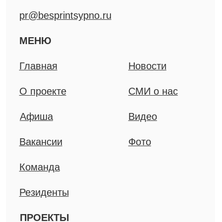
Спектакли
Специальные проекты
Решения для B2B
Мерч
Книги
ДОКУМЕНТЫ
Технические материалы
Политика конфиденциальности
Все права защищены, 2025
©
ИП Приц А.П.
ИНН 781302163846
ОГРНИП 319774600498570