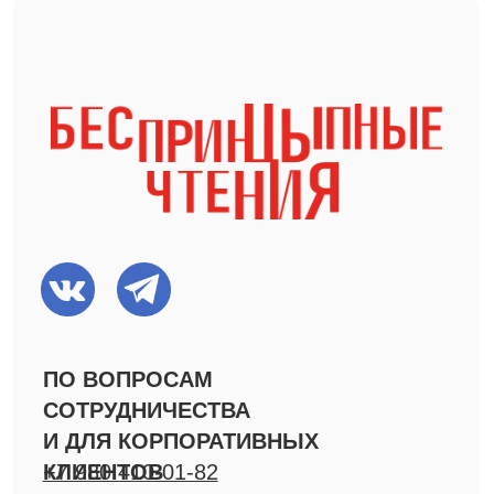
pr@besprintsypno.ru
МЕНЮ
Главная
Новости
О проекте
СМИ о нас
Афиша
Видео
Вакансии
Фото
Команда
Резиденты
ПРОЕКТЫ
Фестиваль Короткой
Новой прозы