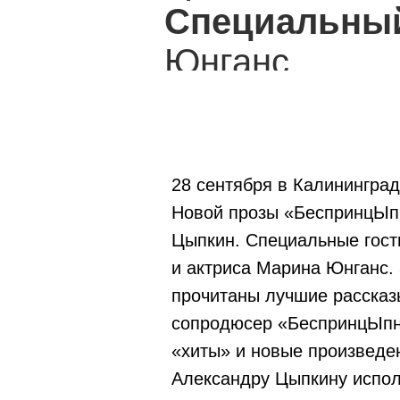
Специальный
Юнганс
28 сентября в Калинингра
Новой прозы «БеспринцЫпн
Цыпкин. Специальные гост
и актриса Марина Юнганс. 
прочитаны лучшие рассказы
сопродюсер «БеспринцЫпны
«хиты» и новые произведен
Александру Цыпкину испол