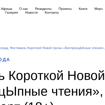
Афиша
О нас
Резиденты
Проекты
Книги
Мерч
Галерея
Новости
Контакты
нград, Фестиваль Короткой Новой прозы «БеспринцЫпные чтения», 
ГОДА
ь Короткой Новой
цЫпные чтения», 