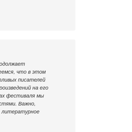
родолжает
еемся, что в этом
тливых писателей
роизведений на его
ках фестиваля мы
стями. Важно,
ь литературное