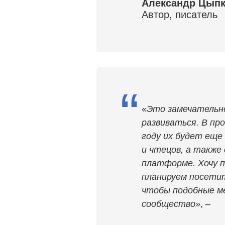
Александр Цып
Автор, писатель
“
«
Это замечательн
развиваться. В пр
году их будет ещ
и чтецов, а также
платформе. Хочу п
планируем посетит
чтобы подобные м
сообщество»
, –