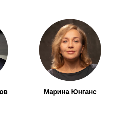
ов
Марина Юнганс