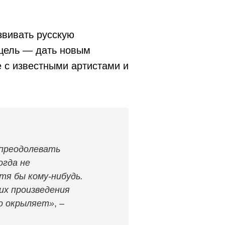
вивать русскую
 цель — дать новым
е с известными артистами и
 преодолевать
огда не
я бы кому-нибудь.
х произведения
то окрыляет»
, –