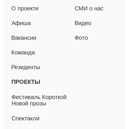
ИП Приц А.П.
ИНН 781302163846
ОГРНИП 319774600498570